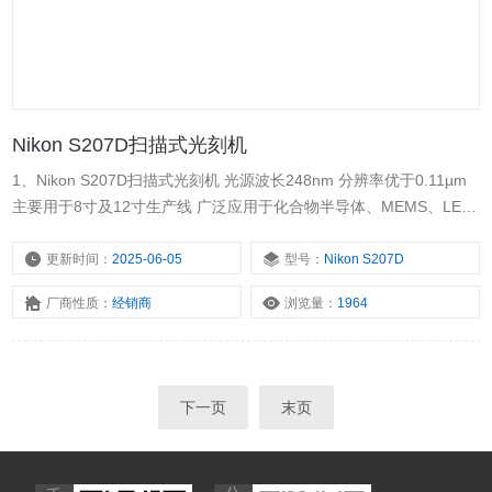
Nikon S207D扫描式光刻机
1、Nikon S207D扫描式光刻机 光源波长248nm 分辨率优于0.11µm
主要用于8寸及12寸生产线 广泛应用于化合物半导体、MEMS、LED
等领域 2、产品详情 主要技术指标 分辨率0.11µm N.A.0.82 曝光光源
248nm 倍率4:1 最大曝光现场26mm*33mm 对准精度 20nm
更新时间：
2025-06-05
型号：
Nikon S207D
厂商性质：
经销商
浏览量：
1964
下一页
末页