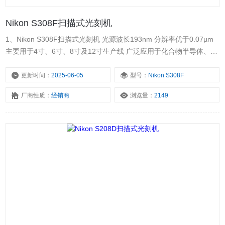
Nikon S308F扫描式光刻机
1、Nikon S308F扫描式光刻机 光源波长193nm 分辨率优于0.07µm
主要用于4寸、6寸、8寸及12寸生产线 广泛应用于化合物半导体、
MEMS、LED等领域 2、产品详情 主要技术指标 分辨率0.07µm
N.A.0.92 曝光光源193nm 倍率4:1 最大曝光现场26mm*33mm 对准
更新时间：
2025-06-05
型号：
Nikon S308F
精度12nm
厂商性质：
经销商
浏览量：
2149