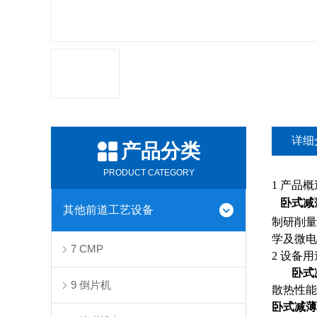
详细
产品分类
PRODUCT CATEGORY
1
产品概
卧式减
其他前道工艺设备
制研削量
学及微电
7 CMP
2
设备用
卧式
9 倒片机
散热性能
卧式减薄