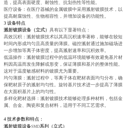
造，提高表面硬度、耐蚀性、抗划伤性等性能。
医疗设备：在医疗器械的金属镀膜中采用溅射镀膜技术，以
提高耐腐蚀性、生物相容性，并增加设备的功能性。
3
设备特点
溅射镀膜设备（立式）
具有以下显著特点：
高效沉积：溅射镀膜技术以其高沉积速率著称，能够在较短
时间内形成均匀且高质量的薄膜。磁控溅射通过施加磁场进
一步增加等离子体密度，提高溅射速率和沉积效率。
低温操作：溅射镀膜过程中的低温环境能够有效避免基片材
料因高温而发生降解或形变，保证薄膜和基片的整体性能。
这对于温度敏感材料的镀膜尤为重要。
均匀薄膜：溅射过程中，等离子体在靶材表面均匀分布，确
保靶材原子的溅射均匀性。旋转基片技术进一步提高了薄膜
在大面积基片上的均匀性。
多样化靶材选择：溅射镀膜技术能够处理多种材料，包括金
属、合金、陶瓷和复合材料，适用于不同工艺需求。
4
技术参数和特点：
溅射镀膜设备
系列（立式）
SMD