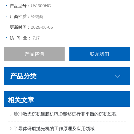
瓷等各种基材上的有机物。
产品型号：
UV-300HC
厂商性质：
经销商
更新时间：
2025-06-05
访 问 量：
717
产品咨询
联系我们
产品分类
相关文章
脉冲激光沉积镀膜机PLD能够进行非平衡的沉积过程
半导体研磨抛光机的工作原理及应用领域