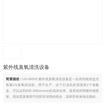
紫外线臭氧清洗设备
简要描述：
UV-300HC紫外线臭氧清洗设备是一款高性能的盒式
装载UV臭氧清洗机，用于生产。这个行业先的系统有2个装载
盒，可以达到200-300nm/min的高灰化率。该系统利用紫外线照
射、高浓度臭氧和可控阶段加热的组合，温和而有效地去除硅、
玻璃、化合物半导体（GaN、SiC、GaAs和InP）、蓝宝石、陶