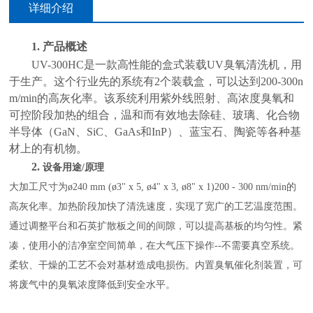
详细介绍
1.
产品概述
UV-300HC是一款高性能的盒式装载UV臭氧清洗机，用
于生产。这个行业先的系统有2个装载盒，可以达到200-300n
m/min的高灰化率。该系统利用紫外线照射、高浓度臭氧和
可控阶段加热的组合，温和而有效地去除硅、玻璃、化合物
半导体（GaN、SiC、GaAs和InP）、蓝宝石、陶瓷等各种基
材上的有机物。
2.
设备用途
/原理
大加工尺寸为
ø240 mm (ø3" x 5, ø4" x 3, ø8" x 1)200 - 300 nm/min的
高灰化率。加热阶段加快了清洗速度，实现了宽广的工艺温度范围。
通过调整平台和石英扩散板之间的间隙，可以提高基板的均匀性。紧
凑，使用小的洁净室空间简单，在大气压下操作--不需要真空系统。
柔软、干燥的工艺不会对基材造成电损伤。内置臭氧催化剂装置，可
将废气中的臭氧浓度降低到安全水平。