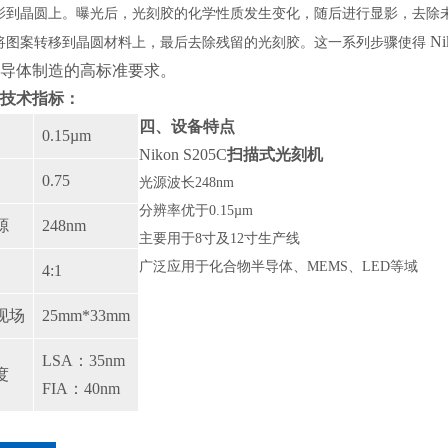
影到晶圆上。曝光后，光刻胶的化学性质发生变化，随后进行显影，去除
N
将图案转移到晶圆材料上，最后去除残留的光刻胶。这一系列步骤使得
导体制造的高标准要求。
技术指标
：
四、
设备特点
0.15µm
Nikon S205C
扫描式光刻机
0.75
光源波长
248nm
分辨率优于
0.15µm
源
248nm
主要用于
8寸及12寸生产线
广泛应用于化合物半导体、
MEMS、LED等域
4:1
现场
25mm*33mm
LSA：35nm
度
FIA：40nm