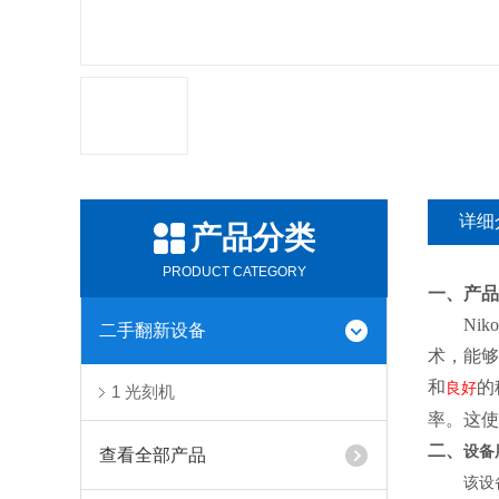
详细
产品分类
PRODUCT CATEGORY
一、
产品
Nik
二手翻新设备
术，能够
和
的
良好
1 光刻机
率。这使
二、
设备
查看全部产品
该设