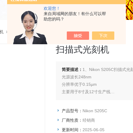
欢迎您！
来自局域网的朋友！有什么可以帮
助您的吗？
刻机
>
Nikon S205C扫描式光刻机
扫描式光刻机
简要描述：
1、Nikon S205C扫描式光
光源波长248nm
分辨率优于0.15µm
主要用于8寸及12寸生产线
广泛应用于化合物半导体、MEMS、L
2、产品详情
产品型号：
Nikon S205C
主要技术指标
厂商性质：
经销商
分辨率0.15µm
N.A.0.75
更新时间：
2025-06-05