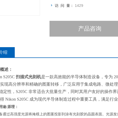
曝光光源248nm
访 问 量：
1429
倍率4:1
最大曝光现场25mm*33mm
对准精度
产品咨询
LSA：35nm
FIA：40nm
介绍
概述：
on S205C
扫描式光刻机
是一款高效能的半导体制造设备，专为 2
实现高分辨率和精确的图案转移，广泛应用于集成电路、微处理
稳定性，S205C 非常适合大批量生产，同时其用户友好的操
得 Nikon S205C 成为现代半导体制造过程中重要工具，满足
用途
/原理：
备通过高强度光源将掩模上的图案投影到涂有光刻胶的晶圆表面。光源发