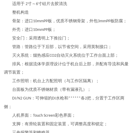
适用于
寸～
寸硅片去胶清洗
2
6
整机构造
骨架：进口
板，优质不锈钢骨架，外包
板防腐；
10mmPP
3mmPP
外壳：进口
板；
10mmPP
安全门：采用透明上下推拉门；
管路：管路位于下后部，以节省空间，采用英制接口；
灭火系统：烟热感应
自动灭火系统位于工作台面上部；
CO2
排风：根据流体学原理设计位于机台后上部，并配有导流和风量
调节装置；
工作照明：机台上方配照明（与工作区隔离）；
台面板为优质不锈钢材质（带有漏液孔）；
：可伸缩的
水枪和
各
把，分置于工作区两
DI/N2 GUN
DI
******
2
侧；
人机界面：
彩色界面；
Touch Screen
支脚：有滑轮装置和固定装置，可调整高度和锁定；
三色报警等和蜂鸣器