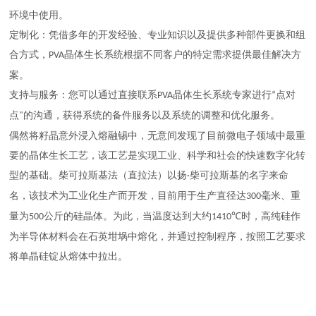
环境中使用。
定制化：凭借多年的开发经验、专业知识以及提供多种部件更换和组
合方式，
晶体生长系统根据不同客户的特定需求提供最佳解决方
PVA
案。
支持与服务：您可以通过直接联系
晶体生长系统专家进行
点对
PVA
“
点
的沟通，获得系统的备件服务以及系统的调整和优化服务。
"
偶然将籽晶意外浸入熔融锡中，无意间发现了目前微电子领域中最重
要的晶体生长工艺，该工艺是实现工业、科学和社会的快速数字化转
型的基础。柴可拉斯基法（直拉法）以扬
柴可拉斯基的名字来命
·
名，该技术为工业化生产而开发，目前用于生产直径达
毫米、重
300
量为
公斤的硅晶体。为此，当温度达到大约
时，高纯硅作
500
1410℃
为半导体材料会在石英坩埚中熔化，并通过控制程序，按照工艺要求
将单晶硅锭从熔体中拉出。