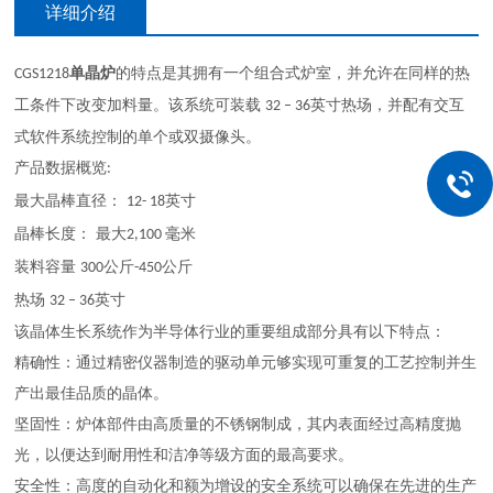
详细介绍
单晶炉
的特点是其拥有一个组合式炉室，并允许在同样的热
CGS1218
工条件下改变加料量。该系统可装载
英寸热场，并配有交互
32 – 36
式软件系统控制的单个或双摄像头。
产品数据概览
:
最大晶棒直径：
英寸
12- 18
晶棒长度：
最大
毫米
2,100
装料容量
公斤
公斤
300
-450
热场
英寸
32 – 36
该晶体生长系统作为半导体行业的重要组成部分具有以下特点：
精确性：通过精密仪器制造的驱动单元够实现可重复的工艺控制并生
产出最佳品质的晶体。
坚固性：炉体部件由高质量的不锈钢制成，其内表面经过高精度抛
光，以便达到耐用性和洁净等级方面的最高要求。
安全性：高度的自动化和额为增设的安全系统可以确保在先进的生产