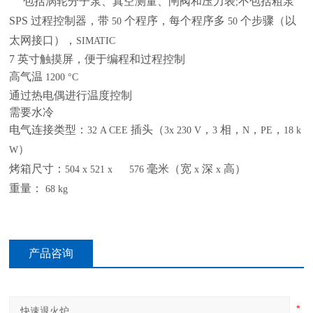
包括涡轮分子泵、真空测量、闸阀和压力表
不包括粗泵
;
SPS
过程控制器，带
个程序，每个程序多
个步骤（以
50
50
太网接口），
SIMATIC
7
英寸触摸屏，便于编程和过程控制
高气温
1200 °C
通过热电偶进行温度控制
需要水冷
电气连接类型：
插头（
，
相，
，
，
32 A CEE
3x 230 V
3
N
PE
18 k
）
W
烤箱尺寸：
毫米（宽
深
高）
504 x 521 x 576
x
x
重量：
68 kg
产品咨询