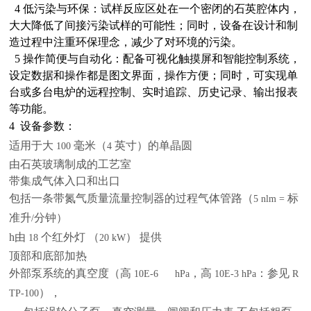
4
低污染与环保：试样反应区处在一个密闭的石英腔体内，
大大降低了间接污染试样的可能性；同时，设备在设计和制
造过程中注重环保理念，减少了对环境的污染。
5
操作简便与自动化：配备可视化触摸屏和智能控制系统，
设定数据和操作都是图文界面，操作方便；同时，可实现单
台或多台电炉的远程控制、实时追踪、历史记录、输出报表
等功能。
4
设备参数：
适用于大
毫米（
英寸）的单晶圆
100
4
由石英玻璃制成的工艺室
带集成气体入口和出口
包括一条带氮气质量流量控制器的过程气体管路（
标
5 nlm =
准升
分钟）
/
h
由
个红外灯 （
） 提供
18
20 kW
顶部和底部加热
外部泵系统的真空度（高
，高
：参见
10E-6 hPa
10E-3 hPa
R
），
TP-100