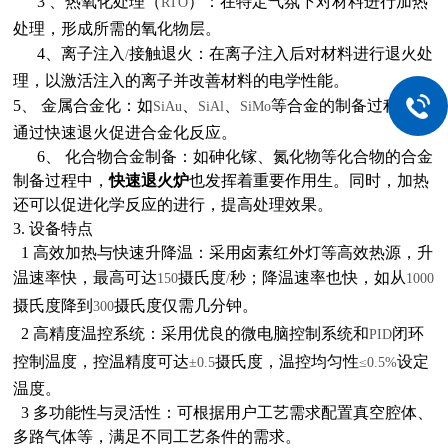
3
、热氧化处理（
）：在特定气氛下对材料进行加热
RTO
处理，形成所需的氧化物层。
4
、离子注入
接触退火：在离子注入后对材料进行退火处
/
理，以激活注入的离子并改善材料的电学性能。
5
、 金属合金化：如
、
、
等合金的制备过程中，
SiAu
SiAl
SiMo
通过快速退火促进合金化反应。
6
、 化合物合金制备：如砷化镓、氮化物等化合物的合金
制备过程中，
快速退火炉
也发挥着重要作用生。同时，加热
还可以促进化学反应的进行，提高处理效果。
3.
设备特点
1
高效加热与快速升降温：采用卤素红外灯等高效热源，升
温速率快，最高可达
摄氏度
秒；降温速率也快，如从
150
/
1000
摄氏度降到
摄氏度仅需几分钟。
300
2
高精度温控系统：采用优良的微电脑控制系统和
闭环
PID
控制温度，控温精度可达
摄氏度，温控均匀性
设定
±0.5
≤0.5%
温度。
3
多功能性与灵活性：可根据用户工艺需求配置真空腔体、
多路气体等，满足不同工艺条件的需求。