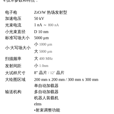
4
技术参数和特点：
电子枪
ZrO/W
热场发射型
加速电压
50 kV
1 nA
～
光束电流
800 nA
小光束直径
D 10 nm
标准写场大小
5000 μm
小
1000 μm
小
大写场大小
/
大
5000 μm
大
扫描频率
400 MHz
小
发射间距
1.0nm
8"
晶片
晶片
大试样尺寸
/ 12"
大绘图区域
200 mm x 200 mm / 300 mm x 300 mm
单自动加载器
输送机构
多自动加载器
机器人装载机
elms
•
射束调整功能