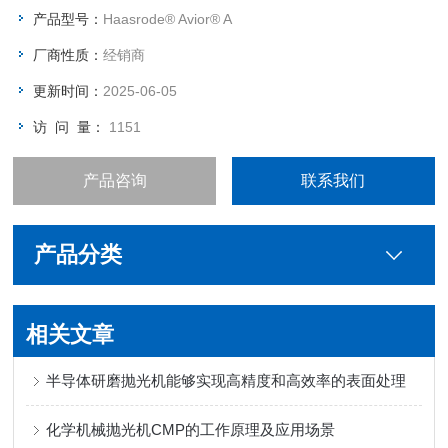
提供各种不同材料的刻蚀解决方案。
产品型号：
Haasrode® Avior® A
厂商性质：
经销商
更新时间：
2025-06-05
访 问 量：
1151
产品咨询
联系我们
产品分类
相关文章
半导体研磨抛光机能够实现高精度和高效率的表面处理
化学机械抛光机CMP的工作原理及应用场景