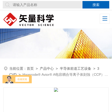
当前位置：
首页
>
产品中心
>
半导体前道工艺设备
>
3
CVD
>
Haasrode® Avior® A电容耦合等离子体刻蚀（CCP）设
备