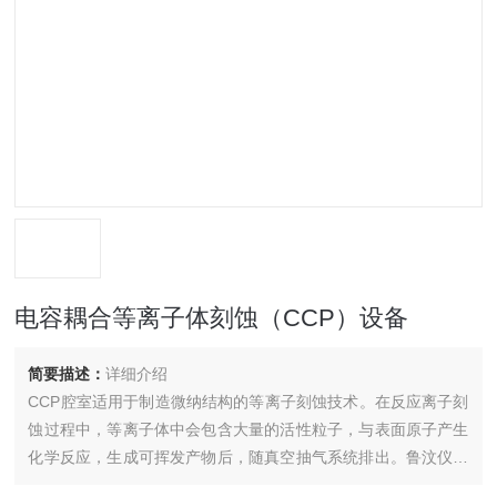
电容耦合等离子体刻蚀（CCP）设备
简要描述：
详细介绍
CCP腔室适用于制造微纳结构的等离子刻蚀技术。在反应离子刻
蚀过程中，等离子体中会包含大量的活性粒子，与表面原子产生
化学反应，生成可挥发产物后，随真空抽气系统排出。鲁汶仪器
的 Haasrode® Avior® A 在性价比和空间利用率上优点突出，可