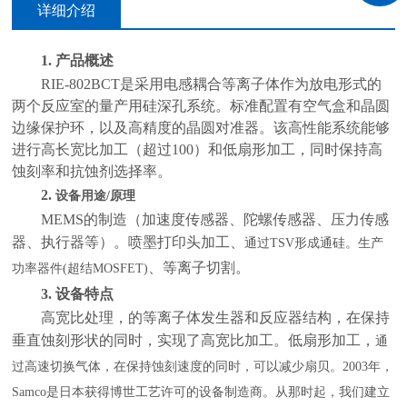
详细介绍
1.
产品概述
RIE-802BCT是采用电感耦合等离子体作为放电形式的
两个反应室的量产用硅深孔系统。标准配置有空气盒和晶圆
边缘保护环，以及高精度的晶圆对准器。该高性能系统能够
进行高长宽比加工（超过100）和低扇形加工，同时保持高
蚀刻率和抗蚀剂选择率。
2.
设备用途
/原理
MEMS的制造（加速度传感器、陀螺传感器、压力传感
器、执行器等）。喷墨打印头加工
、
通过
TSV形成通硅。生产
、
等离子切割
。
功率器件(超结MOSFET)
3.
设备特点
高宽比处理
，
的等离子体发生器和反应器结构，在保持
垂直蚀刻形状的同时，实现了高宽比加工。低扇形加工
，
通
过高速切换气体，在保持蚀刻速度的同时，可以减少扇贝。
2003年，
Samco是日本获得博世工艺许可的设备制造商。从那时起，我们建立