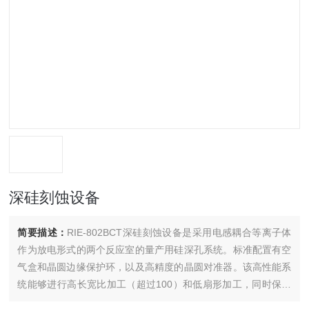
深硅刻蚀设备
简要描述：
RIE-802BCT深硅刻蚀设备是采用电感耦合等离子体
作为放电形式的两个反应室的量产用硅深孔系统。标准配置有空
气盒和晶圆边缘保护环，以及高精度的晶圆对准器。该高性能系
统能够进行高长宽比加工（超过100）和低扇形加工，同时保持
高蚀刻率和抗蚀剂选择率。