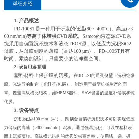
详细介绍
1.
产品概述
PD-100ST是一种用于研发的低温(80 ~ 400°C)、高速(>3
00 nm/min)
等离子体增强CVD系统
。Samco的液态源CVD系
统采用自偏置沉积技术和液态TEOS源，以低应力沉积SiO2
薄膜，从薄膜到厚的薄膜（高达100 µm）。PD-100ST具有
时尚、紧凑的设计，只需要小的洁净室空间。
2.
设备用途
/原理
塑料材料上保护膜的沉积
。
在
3D LSI的通孔侧壁上沉积绝缘
膜。光波导的制造（光纤芯/包层）。制造用于微型机械生产的面
罩。覆盖高纵横比结构，如MEMS器件。SAW设备的温度补偿膜和钝
化膜。
3.
设备特点
沉积物达
ø100 mm（4"）。阴耦合自偏析沉积技术可以实现低应
力薄膜的高速（>300 nm/min）沉积。通过低温沉积，可以在塑料表
，
面上沉积薄膜。高纵横比结构的优秀阶梯覆盖率
使用锗、磷、硼