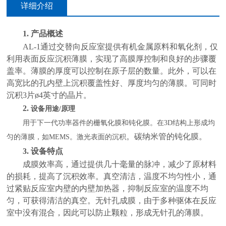
详细介绍
1.
产品概述
AL-1通过交替向反应室提供有机金属原料和氧化剂，仅
利用表面反应沉积薄膜，实现了高膜厚控制和良好的步骤覆
盖率。薄膜的厚度可以控制在原子层的数量。此外，可以在
高宽比的孔内壁上沉积覆盖性好、厚度均匀的薄膜。可同时
沉积3片ø4英寸的晶片。
2.
设备用途
/原理
用于下一代功率器件的栅氧化膜和钝化膜。在
3D结构上形成均
。
碳纳米管的钝化膜
。
匀的薄膜，如MEMS。激光表面的沉积
3.
设备特点
成膜效率高
，
通过提供几十毫量的脉冲，减少了原材料
的损耗，提高了沉积效率。真空清洁，温度不均匀性小
，
通
过紧贴反应室内壁的内壁加热器，抑制反应室的温度不均
匀，可获得清洁的真空。无针孔成膜
，
由于多种驱体在反应
室中没有混合，因此可以防止颗粒，形成无针孔的薄膜。