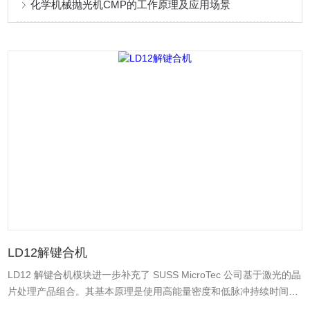
化学机械抛光机CMP的工作原理及应用场景
LD12解键合机
LD12 解键合机模块进一步补充了 SUSS MicroTec 公司基于激光的晶
片处理产品组合。其基本原理是使用高能量密度和低脉冲持续时间的
准分子Ji Guang Qi，在室温下解除晶圆与部件和玻璃载片的粘合连