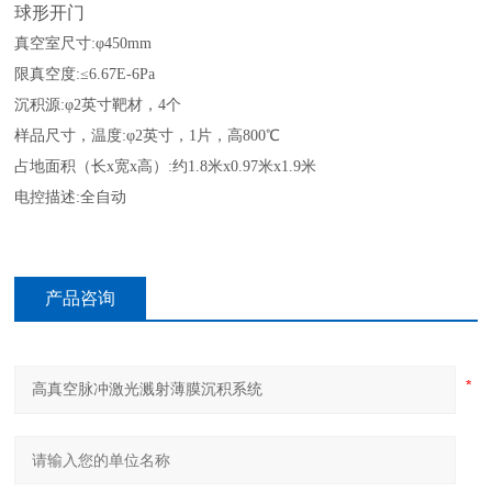
球形开门
真空室尺寸
:φ450mm
限真空度
:≤6.67E-6Pa
沉积源
:φ2英寸靶材，4个
样品尺寸，温度
:φ2英寸，1片，高800℃
占地面积（长
x宽x高）:约1.8米x0.97米x1.9米
电控描述
:全自动
产品咨询