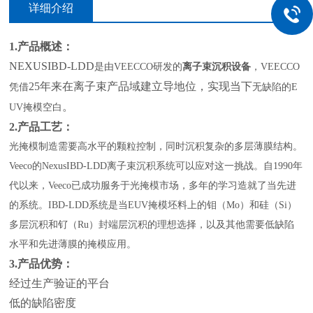
详细介绍
1.产品概述：
NEXUSIBD-LDD
是由
VEECCO研发的
离子束沉积设备
，VEECCO
25年来在离子束产品域建立导地位，实现当
下
凭借
无缺陷的
E
。
UV掩模空白
2.产品工艺：
光掩模制造需要高水平的颗粒控制，同时沉积复杂的多层薄膜结构。
Veeco的NexusIBD-LDD离子束沉积系统可以应对这一挑战。自1990年
代以来，Veeco已成功服务于光掩模市场，多年的学习造就了当先进
的系统。IBD-LDD系统是当EUV掩模坯料上的钼（Mo）和硅（Si）
多层沉积和钌（Ru）封端层沉积的理想选择，以及其他需要低缺陷
水平和先进薄膜的掩模应用。
3.产品优势：
经过生产验证的平台
低的缺陷密度