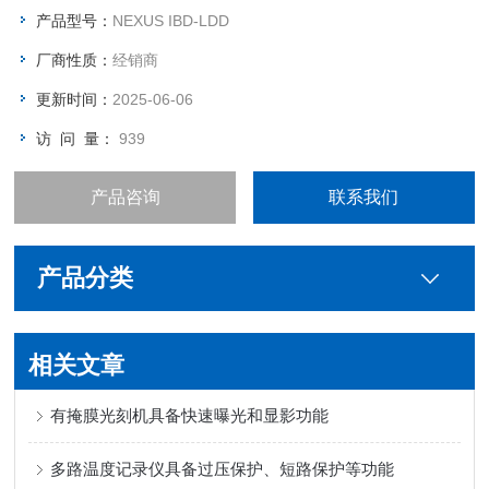
封端层沉积的理想选择，以及其他需要低缺陷水平和先进薄膜的
产品型号：
NEXUS IBD-LDD
掩模应用。
厂商性质：
经销商
更新时间：
2025-06-06
访 问 量：
939
产品咨询
联系我们
产品分类
相关文章
有掩膜光刻机具备快速曝光和显影功能
多路温度记录仪具备过压保护、短路保护等功能