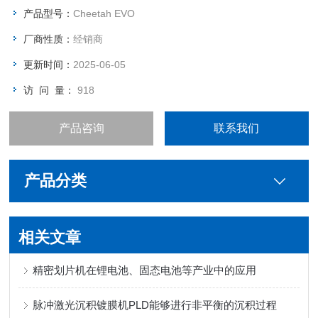
可选水冷X-ray射线管，稳定焦斑
产品型号：
Cheetah EVO
可选高负载能力（< 20 kg）
厂商性质：
经销商
更新时间：
2025-06-05
访 问 量：
918
产品咨询
联系我们
产品分类
相关文章
精密划片机在锂电池、固态电池等产业中的应用
脉冲激光沉积镀膜机PLD能够进行非平衡的沉积过程