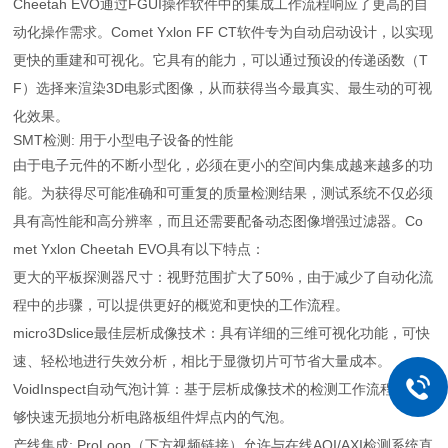
Cheetah EVO通过FGUI操作软件中的集成工作流程响应了更高的自
动化操作需求。Comet Yxlon FF CT软件专为自动启动设计，以实现
更快的重建和可视化。它具有的能力，可以通过预设的传递函数（T
F）选择来渲染3D电影式图像，从而获得当今最真实、最生动的可视
化效果。
SMT检测: 用于小型电子设备的性能
由于电子元件的不断小型化，必须在更小的空间内集成越来越多的功
能。为获得尽可能准确和可重复的质量检测结果，测试系统不仅必须
具有高性能和高分辨率，而且还需要配备动态图像增强过滤器。Co
met Yxlon Cheetah EVO具有以下特点：
更大的平板探测器尺寸：视野范围扩大了50%，由于减少了自动化流
程中的步骤，可以提供更好的概览和更快的工作流程。
micro3Dslice最佳层析成像技术：具有详细的三维可视化功能，可快
速、轻松地进行失效分析，相比于显微切片可节省大量成本。
VoidInspect自动气泡计算：基于层析成像技术的检测工作流程，能
够快速无损地分析电路板组件焊点内的气泡。
产线集成: ProLoop（下方视频链接）允许与在线AOI/AXI检测系统直