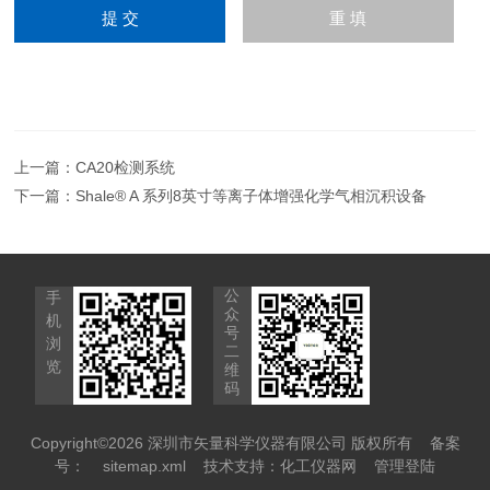
上一篇：
CA20检测系统
下一篇：
Shale® A 系列8英寸等离子体增强化学气相沉积设备
公
手
众
机
号
浏
二
览
维
码
Copyright©2026 深圳市矢量科学仪器有限公司 版权所有
备案
号：
sitemap.xml
技术支持：
化工仪器网
管理登陆