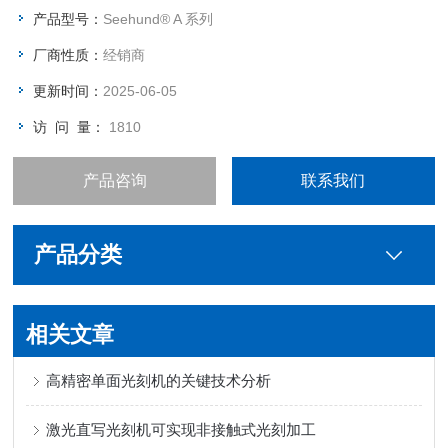
VPD对晶圆表面沾污做富集，才能突破检测灵敏度极限，满足晶
产品型号：
Seehund® A 系列
圆产线的需求。该设备采用了12英寸及8英寸产线设备所通用的
厂商性质：
经销商
国际标准零部件，符合SEMI的设计
更新时间：
2025-06-05
访 问 量：
1810
产品咨询
联系我们
产品分类
相关文章
高精密单面光刻机的关键技术分析
激光直写光刻机可实现非接触式光刻加工