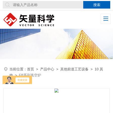
当前位置：
首页
>
产品中心
>
其他前道工艺设备
>
10 其
他
>
FB系列真空炉