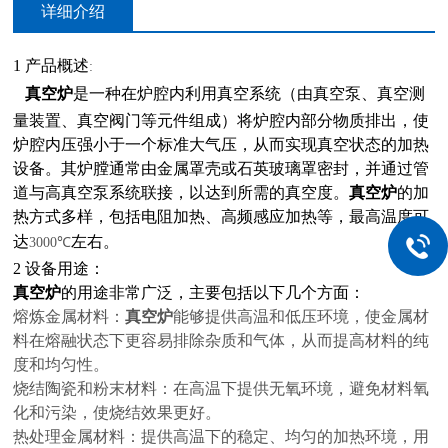
详细介绍
1
产品概述
:
真空炉
是一种在炉腔内利用真空系统（由真空泵、真空测
量装置、真空阀门等元件组成）将炉腔内部分物质排出，使
炉腔内压强小于一个标准大气压，从而实现真空状态的加热
设备。其炉膛通常由金属罩壳或石英玻璃罩密封，并通过管
道与高真空泵系统联接，以达到所需的真空度。
真空炉
的加
热方式多样，包括电阻加热、高频感应加热等，最高温度可
达
左右。
3000℃
2
设备用途：
真空炉
的用途非常广泛，主要包括以下几个方面：
熔炼金属材料：
真空炉
能够提供高温和低压环境，使金属材
料在熔融状态下更容易排除杂质和气体，从而提高材料的纯
度和均匀性。
烧结陶瓷和粉末材料：在高温下提供无氧环境，避免材料氧
化和污染，使烧结效果更好。
热处理金属材料：提供高温下的稳定、均匀的加热环境，用