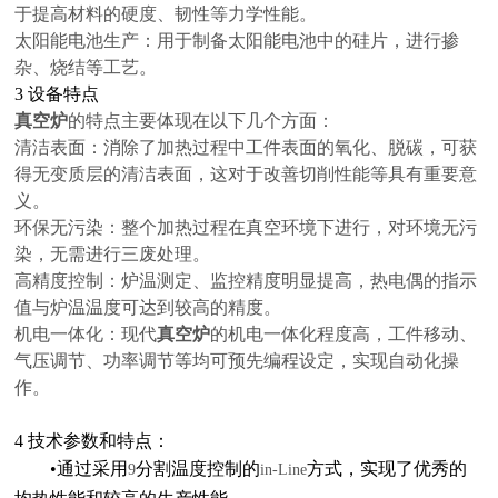
于提高材料的硬度、韧性等力学性能。
太阳能电池生产：用于制备太阳能电池中的硅片，进行掺
杂、烧结等工艺。
3
设备特点
真空炉
的特点主要体现在以下几个方面：
清洁表面：消除了加热过程中工件表面的氧化、脱碳，可获
得无变质层的清洁表面，这对于改善切削性能等具有重要意
义。
环保无污染：整个加热过程在真空环境下进行，对环境无污
染，无需进行三废处理。
高精度控制：炉温测定、监控精度明显提高，热电偶的指示
值与炉温温度可达到较高的精度。
机电一体化：现代
真空炉
的机电一体化程度高，工件移动、
气压调节、功率调节等均可预先编程设定，实现自动化操
作。
4
技术参数和特点：
•
通过采用
分割温度控制的
方式，实现了优秀的
9
in-Line