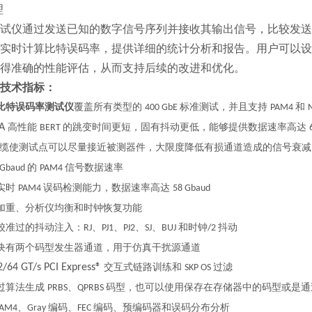
理
试仪通过发送已知的数字信号序列并接收其输出信号，比较发送
实时计算比特误码率，提供详细的统计分析和报告。用户可以设
得准确的性能评估，从而支持后续的改进和优化。
技术指标：
比特误码率测试仪
覆盖所有类型的
标准测试，并且支持
和
400 GbE
PAM4
0A
高性能
的跳变时间更短，固有抖动更低，能够提供数据速率高达
BERT
缆使测试点可以尽量接近被测器件，大限度降低有损通道造成的信号衰减
的
信号数据速率
 Gbaud
PAM4
实时
误码检测能力，数据速率高达
PAM4
58 Gbaud
加重、分析仪均衡和时钟恢复功能
校准过的抖动注入：
、
、
、
、
和时钟
抖动
RJ
PJ1
PJ2
SJ
BUJ
/2
块有两个码型发生器通道，用于仿真干扰源通道
2/64 GT/s PCI Express®
交互式链路训练和
过滤
SKP OS
过算法生成
、
码型，也可以使用保存在存储器中的码型或是通
PRBS
QPRBS
、
编码、
编码、预编码器和误码分布分析
PAM4
Gray
FEC