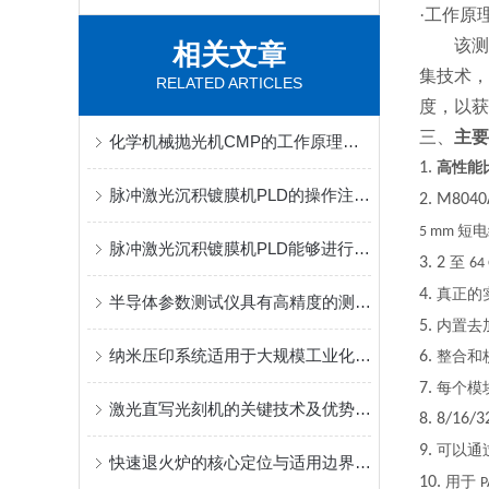
·
工作原
该测
相关文章
集技术，
RELATED ARTICLES
度，以获
三、
主要
化学机械抛光机CMP的工作原理及应用场景
1.
高性能
脉冲激光沉积镀膜机PLD的操作注意事项
2. M804
短电
5 mm
脉冲激光沉积镀膜机PLD能够进行非平衡的沉积过程
3. 2
至
64
4.
真正的
半导体参数测试仪具有高精度的测量能力
5.
内置去
纳米压印系统适用于大规模工业化生产
6.
整合和
7.
每个模
激光直写光刻机的关键技术及优势体现
8. 8/16/3
9.
可以通
快速退火炉的核心定位与适用边界介绍
10.
用于