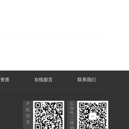
誉资质
在线留言
联系我们
公
手
众
机
号
浏
二
览
维
码