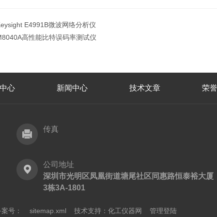
Keysight E4991B微波网络分析仪
M8040A高性能比特误码率测试仪
中心
新闻中心
技术文章
荣
传真
公司地址
深圳市光明区凤凰街道塘尾社区同惠路恒泰裕大厦
3栋3A-1801
备案号：
sitemap.xml
技术支持：
化工仪器网
管理登陆