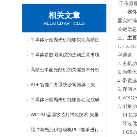
·
工作原
器件
相关文章
器实时捕
RELATED ARTICLES
关键信息
三、
主要
半导体研磨抛光机能够实现高精度和高效率的表面处理
1. CX
半导体参数测试仪的选购注意事项
字通道
2. 主机
高精密单面光刻机的关键技术分析
3. 为
4. 带宽选
AI + 智能厂务系统公司推荐！矢量科学 半导体智能厂务系统全链路解决方案服务商
5. 存储器
6. WX
半导体研磨抛光机能够自动完成研磨和抛光过程
7. 测量
WLCSP晶圆级芯片封装技术-矢量科学
14 位或
经过优
脉冲激光沉积镀膜机PLD能够进行非平衡的沉积过程
1 GSa/