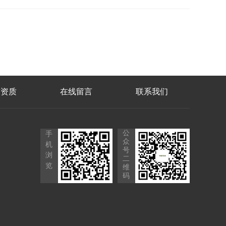
誉资质
在线留言
联系我们
公
手
众
机
号
浏
二
览
维
码