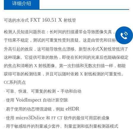
详细介绍
FXT 160.51 X
可选的水冷式
射线管
检测人员知道问题所在：长时间的扫描通常会导致图像失真，并且由
于结果不稳定，测试的可重复性受到质疑。这是由管壳和目标物温度
X
升高引起的效应，这可能导致焦点漂移。新型水冷式
射线管抵消了
这种现象。它提供可靠的散热，即使在长时间的光束后也能确保稳定
的焦点和清晰的
X
射线图像。第一次扫描和无数次扫描一样，都能
获得可靠的检测结果，并且可以随时依赖
X
射线检测的可重复性。
CC
系列
亮点
-
·
可靠、快速、可重复的检测
手动和自动
VoidInspect
·
使用
自动计算空隙
eHDR
·
易于使用的动态增强滤镜，例如
micro3Dslice
·
使用
和
FF CT
软件的最佳可用层析成像
·
用于敏感组件的剂量减少套件、剂量监测和低剂量检测器模式