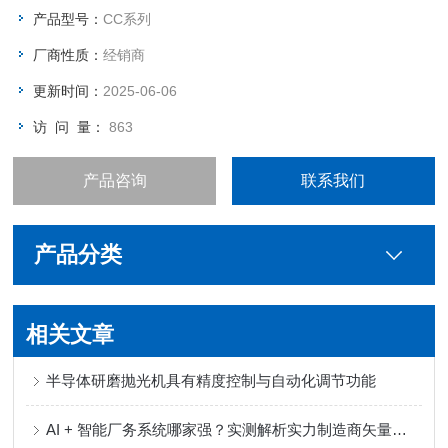
用于敏感组件的剂量减少套件、剂量监测和低剂量检测器模式
产品型号：
CC系列
可选的新型水冷 X 射线管，可实现稳定的焦点
厂商性质：
经销商
可选高负载能力 （< 20 kg）
更新时间：
2025-06-06
访 问 量：
863
产品咨询
联系我们
产品分类
相关文章
半导体研磨抛光机具有精度控制与自动化调节功能
AI + 智能厂务系统哪家强？实测解析实力制造商矢量科学核心优势