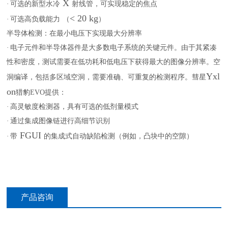
X
·
可选的新型水冷
射线管，可实现稳定的焦点
< 20 kg
·
可选高负载能力
（
）
半导体检测：在最小电压下实现最大分辨率
·
电子元件和半导体器件是大多数电子系统的关键元件。由于其紧凑
性和密度，测试需要在低功耗和低电压下获得最大的图像分辨率。空
Yxl
洞编译，包括多区域空洞，需要准确、可重复的检测程序。彗星
on
猎豹
EVO
提供：
·
高灵敏度检测器，具有可选的低剂量模式
·
通过集成图像链进行高细节识别
FGUI
·
带
的集成式自动缺陷检测（例如，凸块中的空隙）
产品咨询