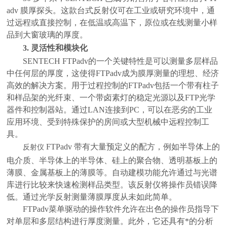
adv 膜厚探头。这款台式反射仪可在工业或研究环境中，通
过远程或直接控制，在低温或高温下，原位或在线测量小样
品到大窗玻璃的厚度。
3.
灵活性和模块化
SENTECH FTPadv的一个关键特性是可以测量多层样品
中任何层的厚度，这使得FTPadv成为膜厚测量的理想、经济
高效的解决方案。用于过程控制的FTPadv包括一个带有柱子
和样品架的光纤束、一个带卤素灯的稳定光源以及FTP光学
器件和控制器站。通过LAN连接到PC，可以在恶劣的工业
应用环境、受到特殊保护的房间或大型机械中远程控制工
具。
FTPadv 带有大量预定义的配方，例如半导体上的
反射仪
电介质、半导体上的半导体、硅上的聚合物、透明基板上的
薄膜、金属基板上的薄膜等。自动建模功能允许通过与光谱
库进行比较来快速检测样品类型。该反射仪将操作员错误降
低。通过光学反射测量薄膜厚度从未如此简单。
FTPadv菜单驱动的操作软件允许在出色的操作员指导下
对单层和多层结构进行厚度测量。此外，它还具有*的分析