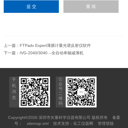
上一篇：
FTPadv Expert薄膜计量光谱反射仪软件
下一篇：
IVG-2040/3040 --全自动单轴减薄机
公
手
众
机
号
浏
二
览
维
码
Copyright©2026 深圳市矢量科学仪器有限公司 版权所有
备案
号：
sitemap.xml
技术支持：
化工仪器网
管理登陆