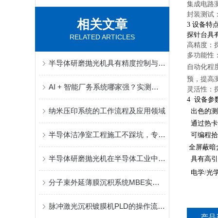
集成电路
封装测试
相关文章
3
设备特
探针台具
RELATED ARTICLES
高精度：
多功能性
半导体研磨抛光机具有精度控制与自动化调节功能
自动化程
预，提高
AI + 智能厂务系统哪家强？实测解析实力制造商矢量科学核心优势
灵活性：
4
设备参
纳米压印系统的工作流程及应用领域
出色的测
通过热卡
半导体洁净室工程施工不踩坑，专业洁净间装修服务商推荐
可编程拾
全屏蔽暗
半导体研磨抛光机在半导体工业中的应用
具有高引
电学
/
光
分子束外延薄膜沉积系统MBE实现对薄膜厚度和结构的精确调控
脉冲激光沉积镀膜机PLD的操作流程和注意事项
产品