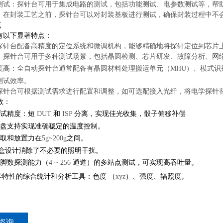
测试：探针台可用于集成电路的测试，包括功能测试、电参数测试等，帮
：在封装工艺之前，探针台可以对封装基板进行测试，确保封装过程中不
点
有以下显著特点：
探针台配备高精度的定位系统和微调机构，能够精确地将探针定位到芯片
：探针台可用于多种测试场景，包括晶圆检测、芯片研发、故障分析、网
度高：全自动探针台通常配备有晶圆材料处理搬运单元（
MHU
）、模式识
测试效率。
探针台可根据测试需求进行配置和调整，如可选配接入光纤，将电学探针
数：
试精度：短
DUT
和
ISP
分离，实现佳光收集，骰子偏移补偿
盘支持实现准确稳定的温度控制。
取和放置力在
5g~200g
之间。
盒设计消除了不必要的照明干扰。
脚数探测能力（
4 ~ 256
通道）的多站点测试，可实现高吞吐量。
学特性的综合统计和分析工具：色度 （
xyz
）、强度、辐照度。
咨询