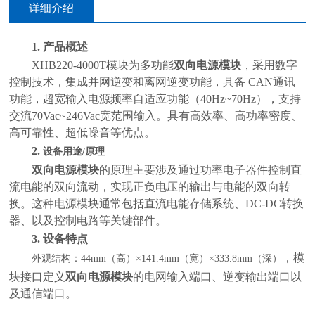
详细介绍
1.
产品概述
XHB220-4000T模块为多功能
双向电源模块
，采用数字
控制技术，集成并网逆变和离网逆变功能，具备 CAN通讯
功能，超宽输入电源频率自适应功能（40Hz~70Hz），支持
交流70Vac~246Vac宽范围输入。具有高效率、高功率密度、
高可靠性、超低噪音等优点。
2.
设备用途
/原理
双向电源模块
的原理‌主要涉及通过功率电子器件控制直
流电能的双向流动，实现正负电压的输出与电能的双向转
换。这种电源模块通常包括直流电能存储系统、DC-DC转换
器、以及控制电路等关键部件。
3.
设备特点
，模
外观结构：
44mm（高）×141.4mm（宽）×333.8mm（深）
块接口定义
双向电源模块
的电网输入端口、逆变输出端口以
及通信端口。